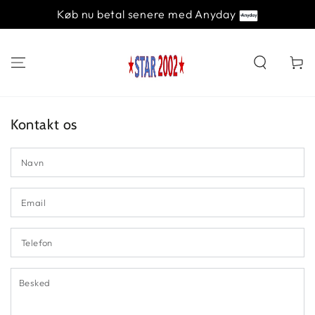
Køb nu betal senere med Anyday
Kurv
Kontakt os
N
Em
*
Te
B